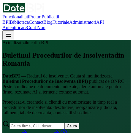
Functionalitati
Preturi
Publicatii
BPI
Biblioteca
Contact
Blog
Tutoriale
Administratori
API
Autentificare
Cont Nou
Actualizat zilnic din BPI
Buletinul Procedurilor de
Insolventa
din
Romania
DateBPI
— Radarul de insolvente. Cauta si monitorizeaza
Buletinul Procedurilor de Insolventa (BPI)
publicat de ONRC.
Peste 5 milioane de documente indexate, alerte automate pentru
firme, rezumate AI si termene extrase automat.
Protejeaza-ti creantele si clientii cu monitorizare in timp real a
procedurilor de insolventa: deschidere, reorganizare judiciara,
faliment, tabele de creanta, contestatii si sedinte.
Cauta