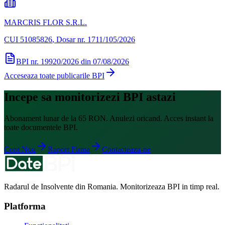
MARCRIS FLOR S.R.L.
CUI
51085826
, Dosar nr. 1711/105/2026
BPI nr.
19920/2026
din
07/08/2026
Acceseaza toate publicarile BPI
Incepe sa monitorizezi BPI astazi
Abonament lunar de la 65 RON. Anulezi oricand. Acces instant la
toate documentele BPI.
Cont Nou
Raport Firma
Contacteaza-ne
Radarul de Insolvente din Romania. Monitorizeaza BPI in timp real.
Platforma