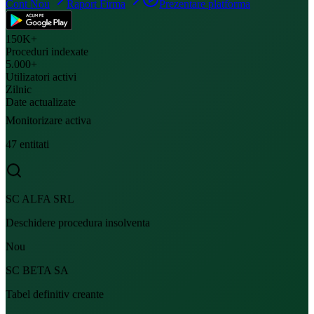
Cont Nou
Raport Firma
Prezentare platforma
150K+
Proceduri indexate
5.000+
Utilizatori activi
Zilnic
Date actualizate
Monitorizare activa
47 entitati
SC ALFA SRL
Deschidere procedura insolventa
Nou
SC BETA SA
Tabel definitiv creante